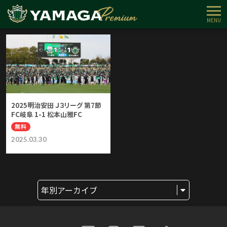
無料コンテンツ
インタビュー
試合展望
試合レポート
コラソン解
MENU
2025明治安田 Ｊ３リーグ 第7節
FC岐阜 1-1 松本山雅FC
無料
2025.03.30