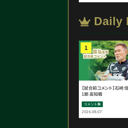
Daily
【試合前コメント】石﨑 
1節 高知戦
コメント集
2026.08.07