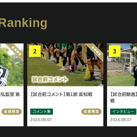
 Ranking
信弘監督 第
【試合前コメント】第1節 高知戦
【試合前動画】
戦
コメント集
インタビュー
会員限定
会員限定
2026.08.07
2026.08.07