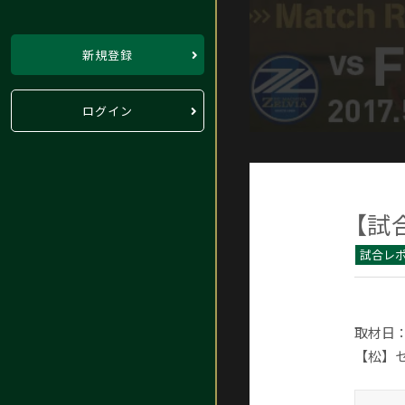
新規登録
ログイン
【試
試合レ
取材日：
【松】セ