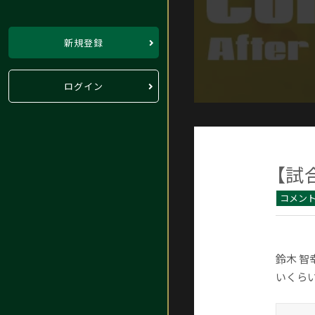
新規登録
ログイン
【試
コメン
鈴木 
いくら