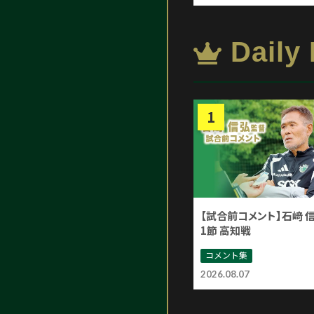
Daily
【試合前コメント】石﨑 
1節 高知戦
コメント集
2026.08.07