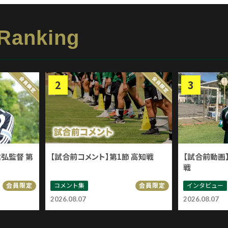
 Ranking
信弘監督 第
【試合前コメント】第1節 高知戦
【試合前動画】
戦
コメント集
インタビュー
会員限定
会員限定
2026.08.07
2026.08.07