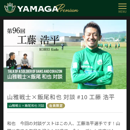
MENU
山雅戦士×飯尾和也 対談 #10 工藤 浩平
山雅戦士×飯尾和也 対談
会員限定
和也 今回の対談ゲストはこの人、工藤浩平選手です！山