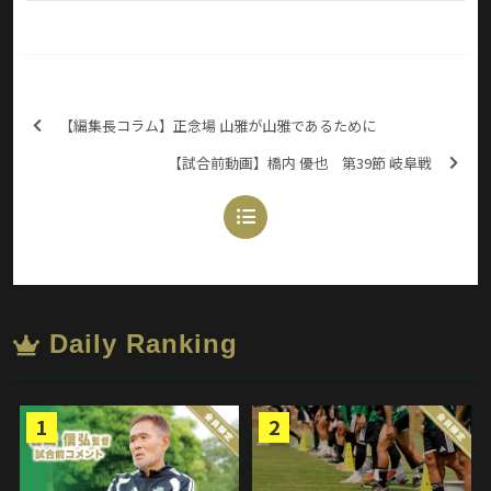
【編集長コラム】正念場 山雅が山雅であるために
【試合前動画】橋内 優也 第39節 岐阜戦
Daily Ranking