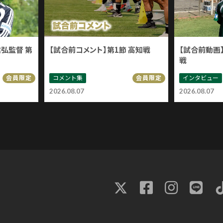
信弘監督 第
【試合前コメント】第1節 高知戦
【試合前動画】
戦
コメント集
インタビュー
会員限定
会員限定
2026.08.07
2026.08.07