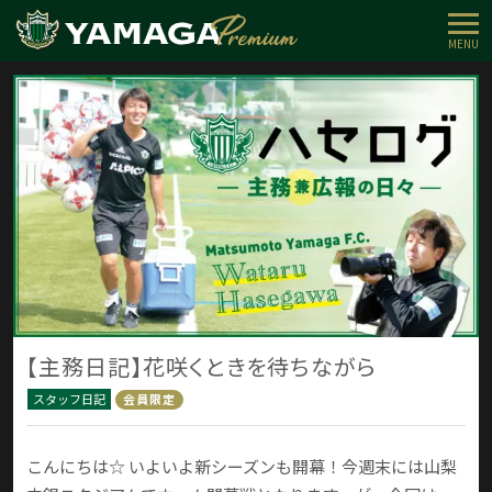
MENU
【主務日記】花咲くときを待ちながら
スタッフ日記
会員限定
こんにちは☆ いよいよ新シーズンも開幕！今週末には山梨