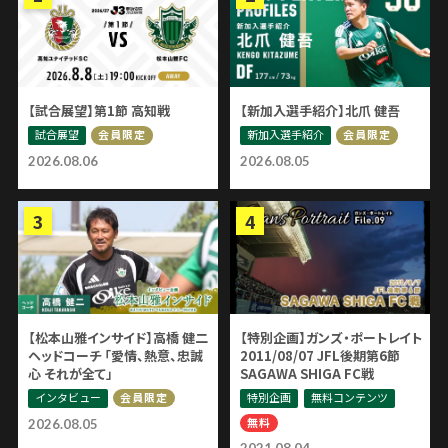
【試合展望】第1節 高知戦
【新加入選手紹介】北爪 健吾
試合展望
新加入選手紹介
会員限定
会員限定
2026.08.06
2026.08.05
【松本山雅インサイド】高橋 健二
【特別企画】ガンズ・ポートレイト
ヘッドコーチ 「愛情、熱意、忠誠
2011/08/07 JFL後期第6節
心 それが全て」
SAGAWA SHIGA FC戦
インタビュー
特別企画
無料コンテンツ
会員限定
無料
2026.08.05