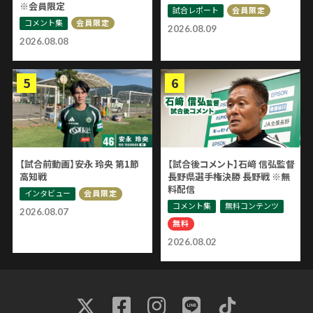
※会員限定
試合レポート
会員限定
コメント集
会員限定
2026.08.09
2026.08.08
【試合前動画】安永 玲央 第1節
【試合後コメント】石﨑 信弘監督
高知戦
長野県選手権決勝 長野戦 ※無
料配信
インタビュー
会員限定
コメント集
無料コンテンツ
2026.08.07
無料
2026.08.02