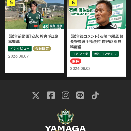
【試合前動画】安永 玲央 第1節
【試合後コメント】石﨑 信弘監督
高知戦
長野県選手権決勝 長野戦 ※無
料配信
インタビュー
会員限定
コメント集
無料コンテンツ
2026.08.07
無料
2026.08.02