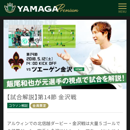
MENU
【試合解説】第14節 金沢戦
コラソン解説
会員限定
アルウィンでの北信越ダービー・金沢戦は大量５ゴールで