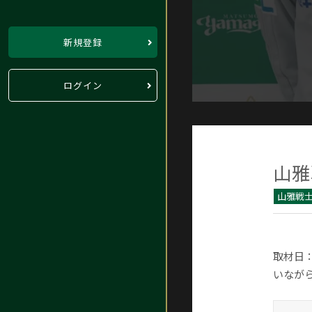
新規登録
ログイン
山雅
山雅戦士
取材日：
いなが