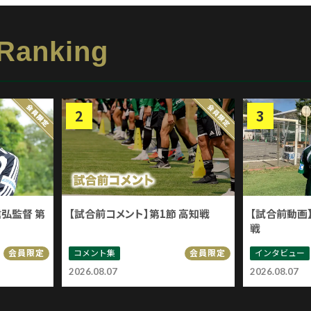
 Ranking
信弘監督 第
【試合前コメント】第1節 高知戦
【試合前動画】
戦
コメント集
インタビュー
会員限定
会員限定
2026.08.07
2026.08.07