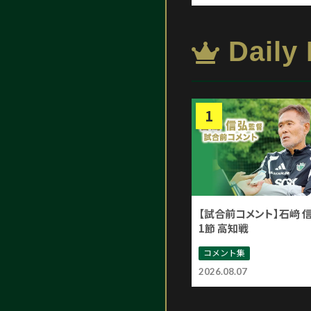
Daily
【試合前コメント】石﨑 
1節 高知戦
コメント集
2026.08.07