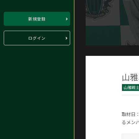
新規登録
ログイン
山雅
山雅戦士
取材日：
るメンバ