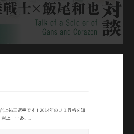
…岩上祐三選手です！2014年のＪ１昇格を知
上 …あ、...