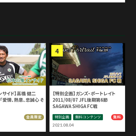
ンサイド】高橋 健二
【特別企画】ガンズ・ポートレイト
「愛情、熱意、忠誠心 そ
2011/08/07 JFL後期第6節
SAGAWA SHIGA FC戦
特別企画
無料コンテンツ
会員限定
無料
2021.08.04