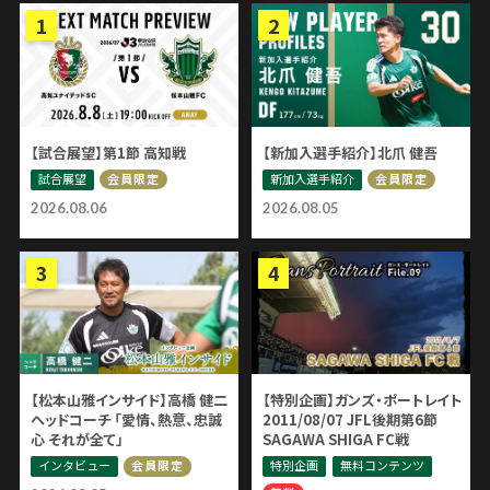
【試合展望】第1節 高知戦
【新加入選手紹介】北爪 健吾
試合展望
新加入選手紹介
会員限定
会員限定
2026.08.06
2026.08.05
【松本山雅インサイド】高橋 健二
【特別企画】ガンズ・ポートレイト
ヘッドコーチ 「愛情、熱意、忠誠
2011/08/07 JFL後期第6節
心 それが全て」
SAGAWA SHIGA FC戦
インタビュー
特別企画
無料コンテンツ
会員限定