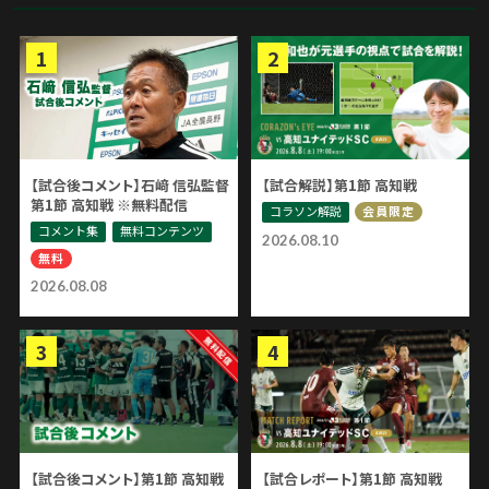
【試合後コメント】石﨑 信弘監督
【試合解説】第1節 高知戦
第1節 高知戦 ※無料配信
コラソン解説
会員限定
コメント集
無料コンテンツ
2026.08.10
無料
2026.08.08
【試合後コメント】第1節 高知戦
【試合レポート】第1節 高知戦