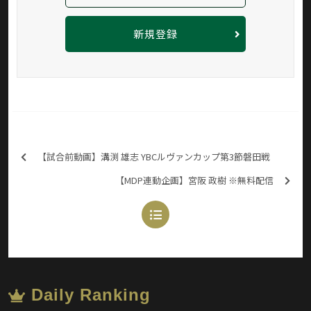
新規登録
【試合前動画】溝渕 雄志 YBCルヴァンカップ第3節磐田戦
【MDP連動企画】宮阪 政樹 ※無料配信
Daily Ranking