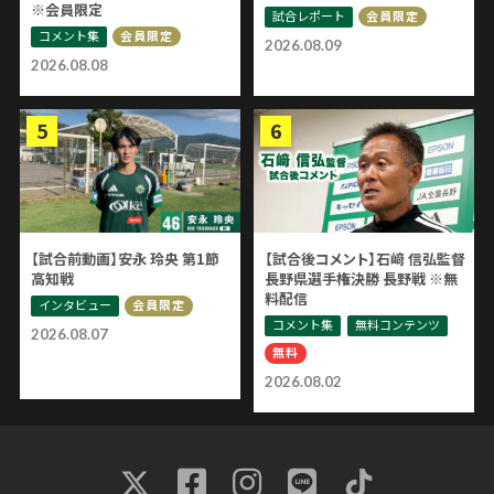
※会員限定
試合レポート
会員限定
コメント集
会員限定
2026.08.09
2026.08.08
【試合前動画】安永 玲央 第1節
【試合後コメント】石﨑 信弘監督
高知戦
長野県選手権決勝 長野戦 ※無
料配信
インタビュー
会員限定
コメント集
無料コンテンツ
2026.08.07
無料
2026.08.02