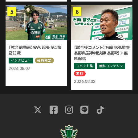
【試合前動画】安永 玲央 第1節
【試合後コメント】石﨑 信弘監督
高知戦
長野県選手権決勝 長野戦 ※無
料配信
インタビュー
会員限定
コメント集
無料コンテンツ
2026.08.07
無料
2026.08.02