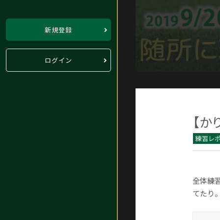
新規登録
ログイン
【か
練習レ
全体練
てたり