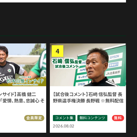
ンサイド】高橋 健二
【試合後コメント】石﨑 信弘監督 長
「愛情、熱意、忠誠心 そ
野県選手権決勝 長野戦 ※無料配信
コメント集
無料コンテンツ
会員限定
無料
2026.08.02