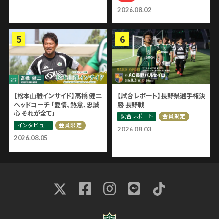
2026.08.02
【松本山雅インサイド】高橋 健二
【試合レポート】長野県選手権決
ヘッドコーチ 「愛情、熱意、忠誠
勝 長野戦
心 それが全て」
試合レポート
会員限定
インタビュー
会員限定
2026.08.03
2026.08.05