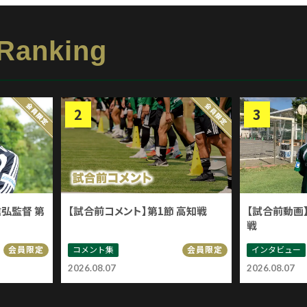
 Ranking
信弘監督 第
【試合前コメント】第1節 高知戦
【試合前動画】
戦
コメント集
インタビュー
会員限定
会員限定
2026.08.07
2026.08.07