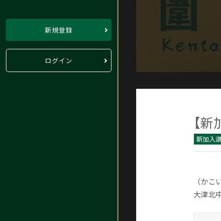
新規登録
ログイン
【新
新加入
（かこい
大津北中