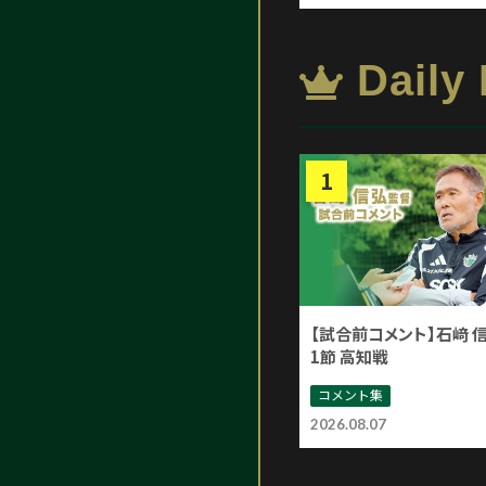
Daily
【試合前コメント】石﨑 
1節 高知戦
コメント集
2026.08.07