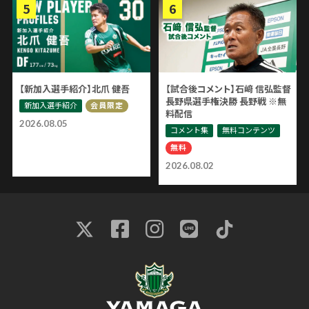
【新加入選手紹介】北爪 健吾
【試合後コメント】石﨑 信弘監督
長野県選手権決勝 長野戦 ※無
新加入選手紹介
会員限定
料配信
2026.08.05
コメント集
無料コンテンツ
無料
2026.08.02