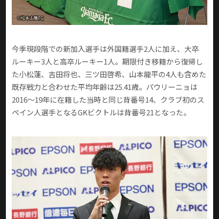
今季現段階での新加入選手は外国籍選手2人に加え、大卒
ルーキー3人と高卒ルーキー1人。期限付き移籍から復帰し
た小松蓮、吉田将也、三ツ田啓希、山本龍平の4人も含めた
既存戦力と合わせた平均年齢は25.41歳。パウリーニョは
2016〜19年に在籍した当時と同じ背番号14、クラブ初のス
ペイン人選手となるGKビクトルは背番号21となった。