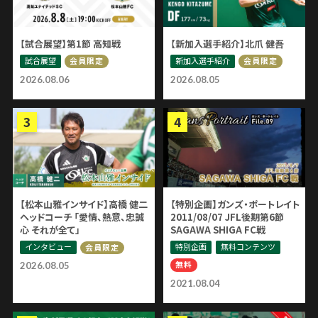
【試合展望】第1節 高知戦
【新加入選手紹介】北爪 健吾
試合展望
新加入選手紹介
会員限定
会員限定
2026.08.06
2026.08.05
【松本山雅インサイド】高橋 健二
【特別企画】ガンズ・ポートレイト
ヘッドコーチ 「愛情、熱意、忠誠
2011/08/07 JFL後期第6節
心 それが全て」
SAGAWA SHIGA FC戦
インタビュー
特別企画
無料コンテンツ
会員限定
無料
2026.08.05
2021.08.04