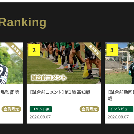
 Ranking
信弘監督 第
【試合前コメント】第1節 高知戦
【試合前動画】
戦
コメント集
インタビュー
会員限定
会員限定
2026.08.07
2026.08.07