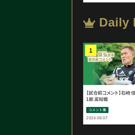
Daily
【試合前コメント】石﨑 
1節 高知戦
コメント集
2026.08.07