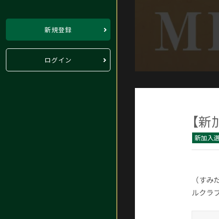
新規登録
ログイン
【新
新加入
（すみだ
ルクラブ