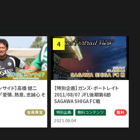
ンサイド】高橋 健二
【特別企画】ガンズ・ポートレイト
「愛情、熱意、忠誠心 そ
2011/08/07 JFL後期第6節
SAGAWA SHIGA FC戦
特別企画
無料コンテンツ
会員限定
無料
2021.08.04