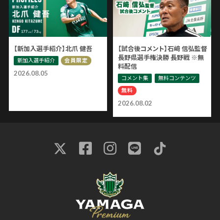
【新加入選手紹介】北爪 健吾
【試合後コメント】石﨑 信弘監督
長野県選手権決勝 長野戦 ※無
新加入選手紹介
会員限定
料配信
2026.08.05
コメント集
無料コンテンツ
無料
2026.08.02