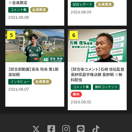
※会員限定
試合レポート
会員限定
コメント集
会員限定
2026.08.09
2026.08.08
【試合前動画】安永 玲央 第1節
【試合後コメント】石﨑 信弘監督
高知戦
長野県選手権決勝 長野戦 ※無
料配信
インタビュー
会員限定
コメント集
無料コンテンツ
2026.08.07
無料
2026.08.02