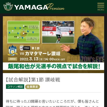
MENU
【試合解説】第1節 讃岐戦
コラソン解説
会員限定
待ちに待ったJ3開幕――と言いたいところだが、僕も皆さんと