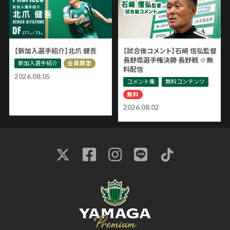
【新加入選手紹介】北爪 健吾
【試合後コメント】石﨑 信弘監督
長野県選手権決勝 長野戦 ※無
新加入選手紹介
会員限定
料配信
2026.08.05
コメント集
無料コンテンツ
無料
2026.08.02