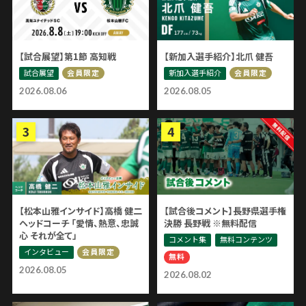
【試合展望】第1節 高知戦
【新加入選手紹介】北爪 健吾
試合展望
新加入選手紹介
会員限定
会員限定
2026.08.06
2026.08.05
【松本山雅インサイド】高橋 健二
【試合後コメント】長野県選手権
ヘッドコーチ 「愛情、熱意、忠誠
決勝 長野戦 ※無料配信
心 それが全て」
コメント集
無料コンテンツ
インタビュー
会員限定
無料
2026.08.05
2026.08.02