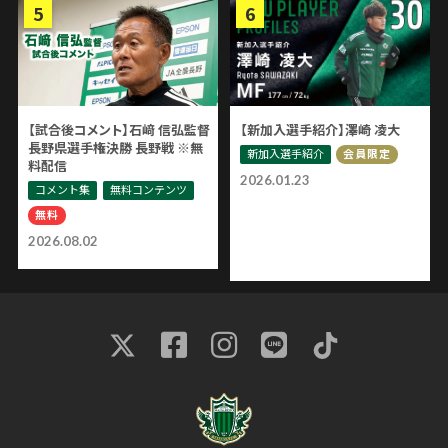
【試合後コメント】石﨑 信弘監督
【新加入選手紹介】澤崎 凌大
長野県選手権決勝 長野戦 ※無
新加入選手紹介
会員限定
料配信
2026.01.23
コメント集
無料コンテンツ
無料
2026.08.02