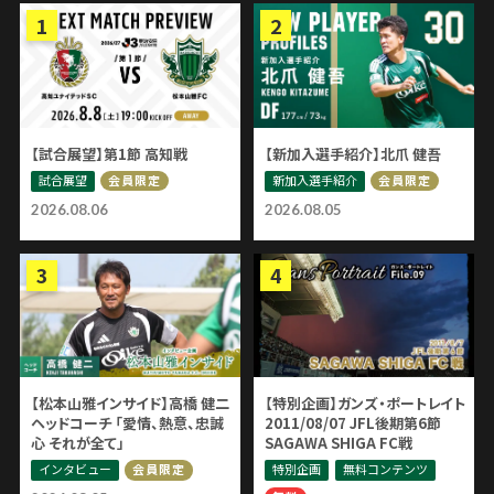
【試合展望】第1節 高知戦
【新加入選手紹介】北爪 健吾
試合展望
新加入選手紹介
会員限定
会員限定
2026.08.06
2026.08.05
【松本山雅インサイド】高橋 健二
【特別企画】ガンズ・ポートレイト
ヘッドコーチ 「愛情、熱意、忠誠
2011/08/07 JFL後期第6節
心 それが全て」
SAGAWA SHIGA FC戦
インタビュー
特別企画
無料コンテンツ
会員限定