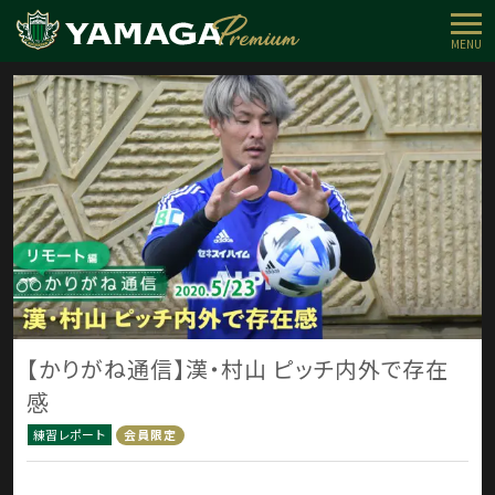
MENU
【かりがね通信】漢・村山 ピッチ内外で存在
感
練習レポート
会員限定