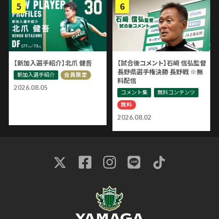
【新加入選手紹介】北爪 健吾
【試合後コメント】石﨑 信弘監督
長野県選手権決勝 長野戦 ※無
新加入選手紹介
会員限定
料配信
2026.08.05
コメント集
無料コンテンツ
無料
2026.08.02