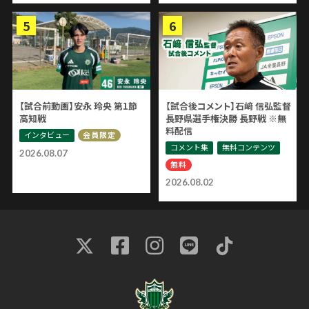
【試合前動画】安永 玲央 第1節
【試合後コメント】石﨑 信弘監督
高知戦
長野県選手権決勝 長野戦 ※無
料配信
インタビュー
会員限定
コメント集
無料コンテンツ
2026.08.07
無料
2026.08.02