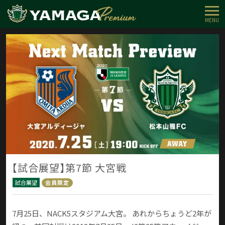
MENU
【試合展望】第7節 大宮戦
試合展望
会員限定
7月25日、NACK5スタジアム大宮。 あれからちょうど2年が