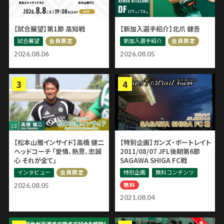
【試合展望】第1節 高知戦
【新加入選手紹介】北爪 健吾
試合展望
新加入選手紹介
会員限定
会員限定
2026.08.06
2026.08.05
【松本山雅インサイド】高橋 健二
【特別企画】ガンズ・ポートレイト
ヘッドコーチ 「愛情、熱意、忠誠
2011/08/07 JFL後期第6節
心 それが全て」
SAGAWA SHIGA FC戦
インタビュー
特別企画
無料コンテンツ
会員限定
無料
2026.08.05
2021.08.04