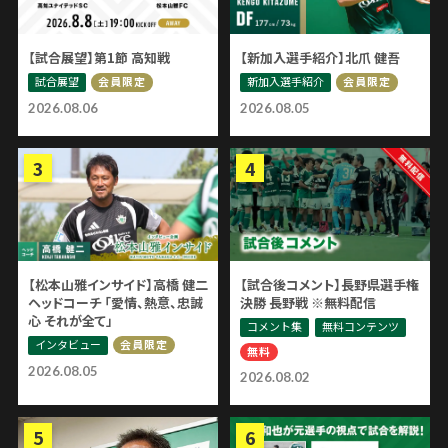
【試合展望】第1節 高知戦
【新加入選手紹介】北爪 健吾
試合展望
新加入選手紹介
会員限定
会員限定
2026.08.06
2026.08.05
【松本山雅インサイド】高橋 健二
【試合後コメント】長野県選手権
ヘッドコーチ 「愛情、熱意、忠誠
決勝 長野戦 ※無料配信
心 それが全て」
コメント集
無料コンテンツ
インタビュー
会員限定
無料
2026.08.05
2026.08.02