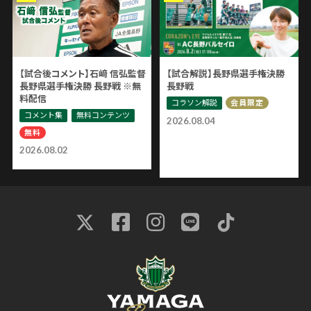
【試合後コメント】石﨑 信弘監督
【試合解説】長野県選手権決勝
長野県選手権決勝 長野戦 ※無
長野戦
料配信
コラソン解説
会員限定
コメント集
無料コンテンツ
2026.08.04
無料
2026.08.02