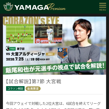
MENU
【試合解説】第7節 大宮戦
コラソン解説
会員限定
今回アウェイで対戦した2位大宮は、6試合を終えてリーグ