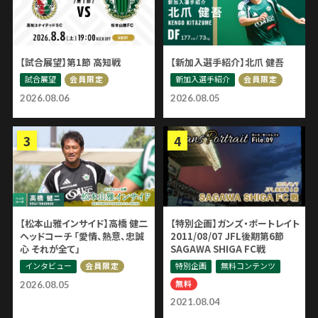
【試合展望】第1節 高知戦
【新加入選手紹介】北爪 健吾
試合展望
新加入選手紹介
会員限定
会員限定
2026.08.06
2026.08.05
【松本山雅インサイド】高橋 健二
【特別企画】ガンズ・ポートレイト
ヘッドコーチ 「愛情、熱意、忠誠
2011/08/07 JFL後期第6節
心 それが全て」
SAGAWA SHIGA FC戦
インタビュー
特別企画
無料コンテンツ
会員限定
無料
2026.08.05
2021.08.04