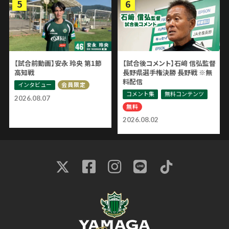
【試合前動画】安永 玲央 第1節
【試合後コメント】石﨑 信弘監督
高知戦
長野県選手権決勝 長野戦 ※無
料配信
インタビュー
会員限定
コメント集
無料コンテンツ
2026.08.07
無料
2026.08.02