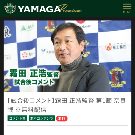
MENU
【試合後コメント】霜田 正浩監督 第1節 奈良
戦 ※無料配信
コメント集
無料コンテンツ
無料