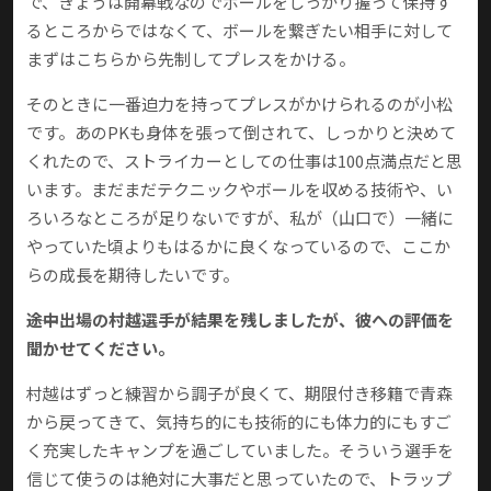
で、きょうは開幕戦なのでボールをしっかり握って保持す
るところからではなくて、ボールを繋ぎたい相手に対して
まずはこちらから先制してプレスをかける。
そのときに一番迫力を持ってプレスがかけられるのが小松
です。あのPKも身体を張って倒されて、しっかりと決めて
くれたので、ストライカーとしての仕事は100点満点だと思
います。まだまだテクニックやボールを収める技術や、い
ろいろなところが足りないですが、私が（山口で）一緒に
やっていた頃よりもはるかに良くなっているので、ここか
らの成長を期待したいです。
――途中出場の村越選手が結果を残しましたが、彼への評価を
聞かせてください。
村越はずっと練習から調子が良くて、期限付き移籍で青森
から戻ってきて、気持ち的にも技術的にも体力的にもすご
く充実したキャンプを過ごしていました。そういう選手を
信じて使うのは絶対に大事だと思っていたので、トラップ