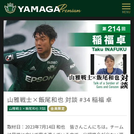
MENU
山雅戦士×飯尾和也 対談 #34 稲福 卓
山雅戦士×飯尾和也 対談
会員限定
取材日：2023年7月14日 和也 皆さんこんにちは。チーム