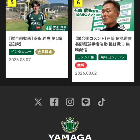
【試合前動画】安永 玲央 第1節
【試合後コメント】石﨑 信弘監督
高知戦
長野県選手権決勝 長野戦 ※無
料配信
インタビュー
会員限定
コメント集
無料コンテンツ
2026.08.07
無料
2026.08.02