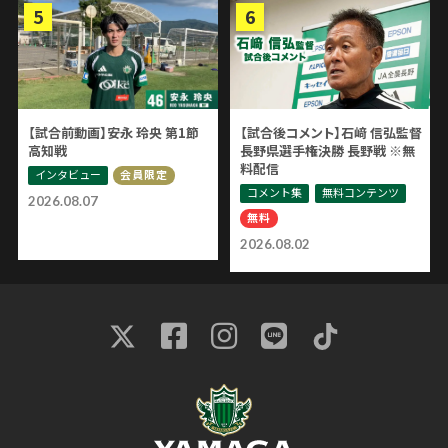
【試合前動画】安永 玲央 第1節
【試合後コメント】石﨑 信弘監督
高知戦
長野県選手権決勝 長野戦 ※無
料配信
インタビュー
会員限定
コメント集
無料コンテンツ
2026.08.07
無料
2026.08.02