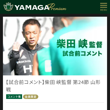
MENU
【試合前コメント】柴田 峡監督 第24節 山形
戦
コメント集
会員限定