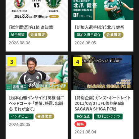
【試合展望】第1節 高知戦
【新加入選手紹介】北爪 健吾
試合展望
新加入選手紹介
会員限定
会員限定
2026.08.06
2026.08.05
【松本山雅インサイド】高橋 健二
【特別企画】ガンズ・ポートレイト
ヘッドコーチ 「愛情、熱意、忠誠
2011/08/07 JFL後期第6節
心 それが全て」
SAGAWA SHIGA FC戦
インタビュー
特別企画
無料コンテンツ
会員限定
無料
2026.08.05
2021.08.04