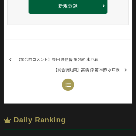
新規登録
【試合前コメント】柴田 峡監督 第26節 水戸戦
【試合後動画】高橋 諒 第26節 水戸戦
Daily Ranking