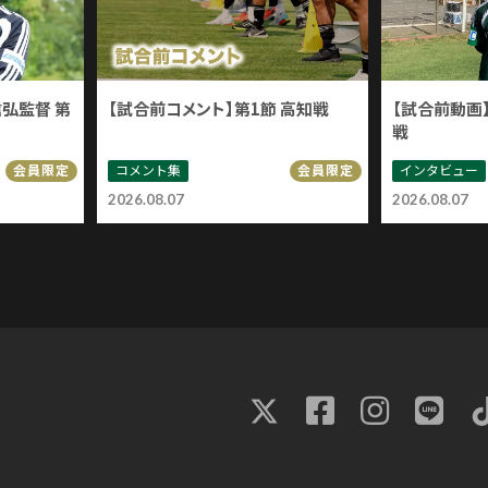
信弘監督 第
【試合前コメント】第1節 高知戦
【試合前動画】
戦
コメント集
インタビュー
会員限定
会員限定
2026.08.07
2026.08.07