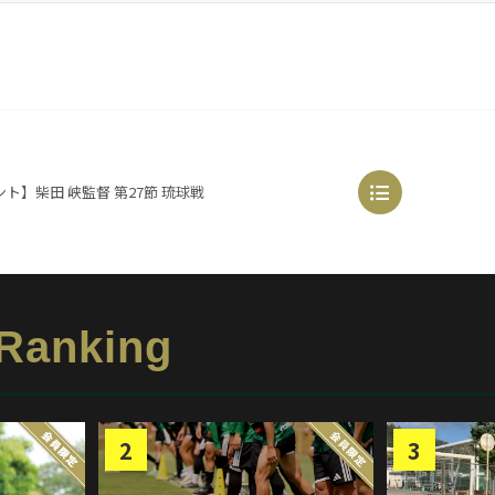
ト】柴田 峡監督 第27節 琉球戦
 Ranking