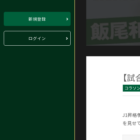
新規登録
ログイン
【試
コラソ
J1昇
を見せて