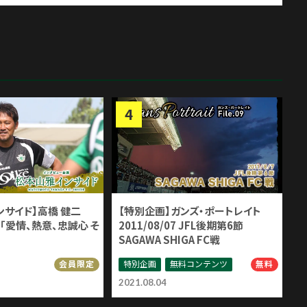
ンサイド】高橋 健二
【特別企画】ガンズ・ポートレイト
「愛情、熱意、忠誠心 そ
2011/08/07 JFL後期第6節
SAGAWA SHIGA FC戦
特別企画
無料コンテンツ
会員限定
無料
2021.08.04