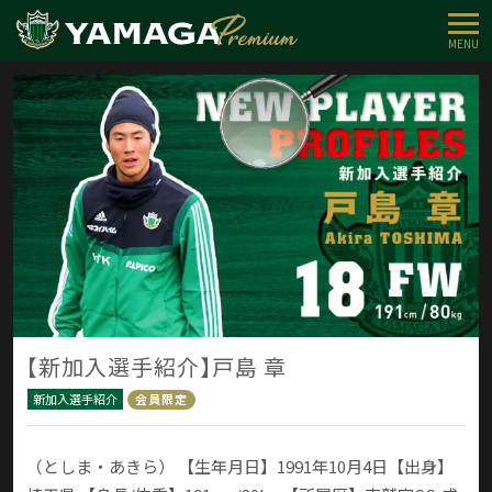
MENU
【新加入選手紹介】戸島 章
新加入選手紹介
会員限定
（としま・あきら） 【生年月日】1991年10月4日【出身】