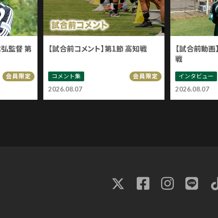
信弘監督 第
【試合前コメント】第1節 高知戦
【試合前動画】
戦
コメント集
インタビュー
会員限定
会員限定
2026.08.07
2026.08.07