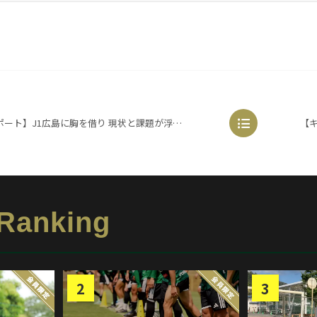
1広島に胸を借り 現状と課題が浮き彫りに（2021.2.6@鹿児島）
 Ranking