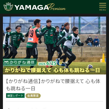
MENU
【かりがね通信】かりがねで腰据えて 心も体
も跳ねる一日
練習レポート
会員限定