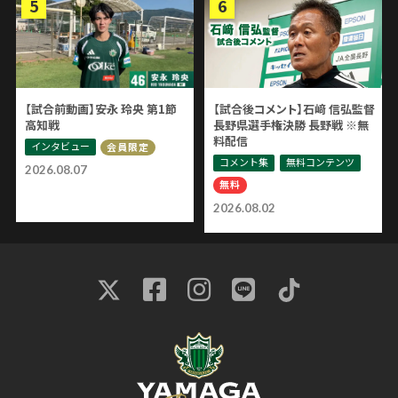
【試合前動画】安永 玲央 第1節
【試合後コメント】石﨑 信弘監督
高知戦
長野県選手権決勝 長野戦 ※無
料配信
インタビュー
会員限定
コメント集
無料コンテンツ
2026.08.07
無料
2026.08.02