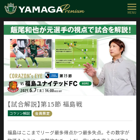
MENU
【試合解説】第15節 福島戦
コラソン解説
会員限定
福島はここまでリーグ最多得点かつ最多失点。その数字が