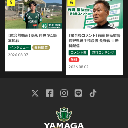
【試合前動画】安永 玲央 第1節
【試合後コメント】石﨑 信弘監督
高知戦
長野県選手権決勝 長野戦 ※無
料配信
インタビュー
会員限定
コメント集
無料コンテンツ
2026.08.07
無料
2026.08.02