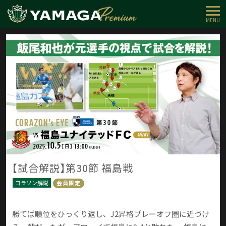
MENU
【試合解説】第30節 福島戦
コラソン解説
会員限定
勝てば順位をひっくり返し、J2昇格プレーオフ圏に近づけ