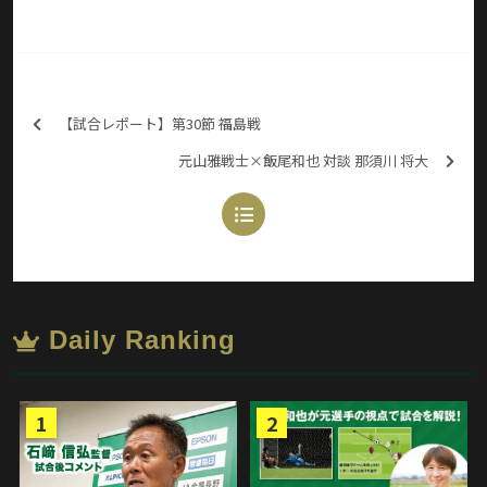
【試合レポート】第30節 福島戦
元山雅戦士×飯尾和也 対談 那須川 将大
Daily Ranking