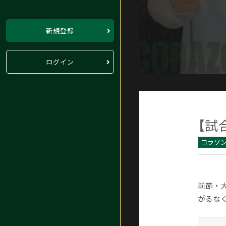
新規登録
ログイン
【試
コラソ
前節・
がるな