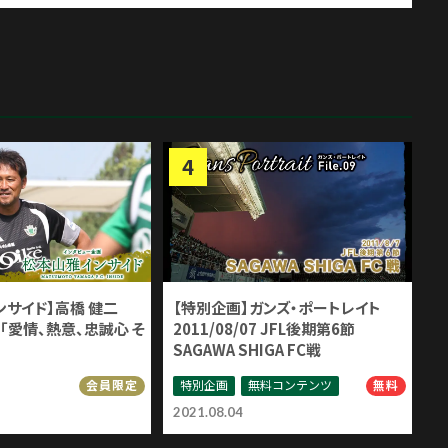
ンサイド】高橋 健二
【特別企画】ガンズ・ポートレイト
「愛情、熱意、忠誠心 そ
2011/08/07 JFL後期第6節
SAGAWA SHIGA FC戦
特別企画
無料コンテンツ
会員限定
無料
2021.08.04