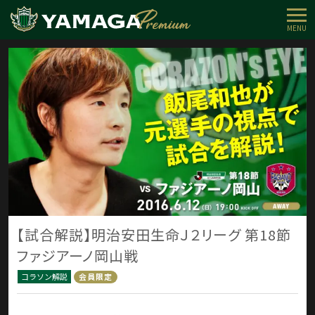
MENU
【試合解説】明治安田生命Ｊ２リーグ 第18節
ファジアーノ岡山戦
コラソン解説
会員限定