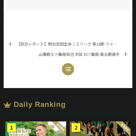
【試合レポート】明治安田生命Ｊ２リーグ 第18節 ファジアーノ岡山戦
山雅戦士×飯尾和也 対談 #17 飯尾 竜太朗選手
Daily Ranking